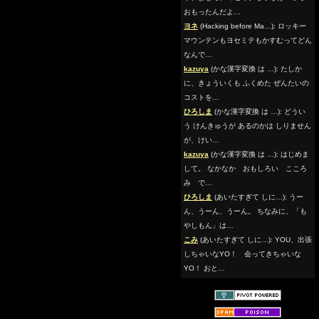
おもったんだよ…
ヨネ
(Hacking before Ma…): ロッキー
マウンテンもヨセミテもかすむってどん
なんで…
kazuya
(かな漢字変換 は …): たしか
に、きょういくも ふくめた ぜんたいの
コストを…
ひろしま
(かな漢字変換 は …): どうい
う けんきゅうが あるのかは しりません
が、けい…
kazuya
(かな漢字変換 は …): はじめま
して。 なかなか おもしろい こころ
み で…
ひろしま
(あいたすぎて しに…): うー
ん、うーん、うーん。 ちなみに、「も
やしもん」は…
こみ
(あいたすぎて しに…): YOU、出張
しちゃいなYO！ 会ってきちゃいな
YO！ おと…