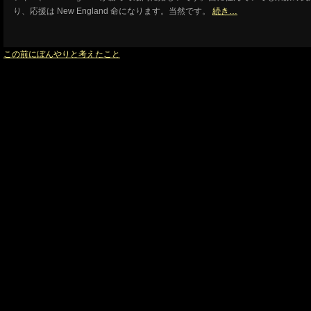
り、応援は New England 命になります。当然です。
続き…
この前にぼんやりと考えたこと