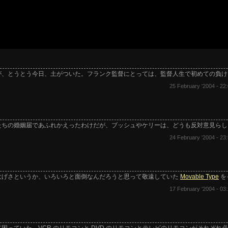
が、とうとう今日、土がついた。フランク監督にとっては、監督人生で初めての負
25 February '2004 - 22:
たちの婚姻届であふれかえったわけだが、ブッシュやケリーは、どうも反対意見ら
24 February '2004 - 23:
大げさというか、いろいろと面倒なんだろうと思って敬遠していた
Movable Type
を
17 February '2004 - 03: