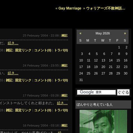
«
Gay Marriage
»
ウォリアーズ不敗神話…
«
May 2026
»
25 February '2004 - 22:08 |
雑記
S
M
T
W
T
F
S
けだ。
続き…
1
2
08 |
雑記
|
固定リンク
|
コメント(0)
|
トラバ(0)
3
4
5
6
7
8
9
10
11
12
13
14
15
16
24 February '2004 - 23:55 |
雑記
17
18
19
20
21
22
23
しい。
続き…
24
25
26
27
28
29
30
31
55 |
雑記
|
固定リンク
|
コメント(0)
|
トラバ(0)
17 February '2004 - 03:28 |
雑記
インストールしてくれと頼まれた。
続き…
ぼんやりと考えている人
28 |
雑記
|
固定リンク
|
コメント(0)
|
トラバ(0)
16 February '2004 - 03:18 |
雑記