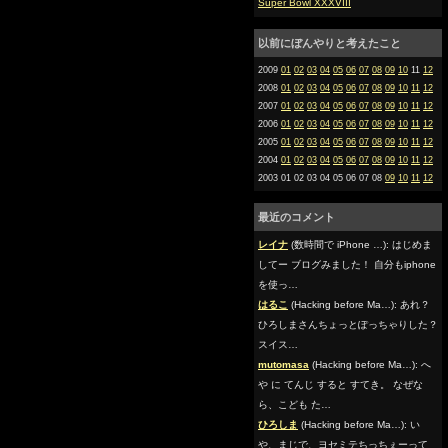
Super Bowl XXXVIII
以前にぼんやりと考えたこと
2009
01
02
03
04
05
06
07
08
09
10
11
12
2008
01
02
03
04
05
06
07
08
09
10
11
12
2007
01
02
03
04
05
06
07
08
09
10
11
12
2006
01
02
03
04
05
06
07
08
09
10
11
12
2005
01
02
03
04
05
06
07
08
09
10
11
12
2004
01
02
03
04
05
06
07
08
09
10
11
12
2003 01 02 03 04 05 06 07 08
09
10
11
12
最近のコメント
レイナ
(数時間で iPhone …): はじめま
してー ブログみました！ 自分もiphone
を使っ…
はるこ
(Hacking before Ma…): あれ？
ひろしまさんちょっとぽっちゃりした？
スイス…
mutomasa
(Hacking before Ma…): へ
や に てんじ すると すてき。 なぜな
ら、こども た…
ひろしま
(Hacking before Ma…): い
や、まじで、ヨセミテちっちぇーって