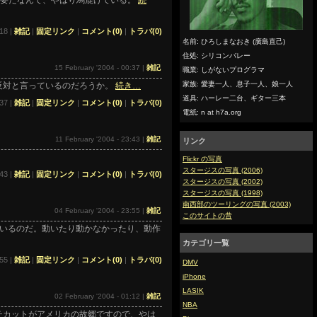
必要だなんて、やはり馬鹿げている。
続
18 |
雑記
|
固定リンク
|
コメント(0)
|
トラバ(0)
名前: ひろしまなおき (廣島直己)
住処: シリコンバレー
15 February '2004 - 00:37 |
雑記
職業: しがないプログラマ
家族: 愛妻一人、息子一人、娘一人
反対と言っているのだろうか。
続き…
道具: ハーレー二台、ギター三本
37 |
雑記
|
固定リンク
|
コメント(0)
|
トラバ(0)
電紙: n at h7a.org
11 February '2004 - 23:43 |
雑記
リンク
Flickr の写真
スタージスの写真 (2006)
:43 |
雑記
|
固定リンク
|
コメント(0)
|
トラバ(0)
スタージスの写真 (2002)
スタージスの写真 (1998)
南西部のツーリングの写真 (2003)
04 February '2004 - 23:55 |
雑記
このサイトの昔
いるのだ。動いたり動かなかったり、動作
カテゴリ一覧
55 |
雑記
|
固定リンク
|
コメント(0)
|
トラバ(0)
DMV
iPhone
LASIK
02 February '2004 - 01:12 |
雑記
NBA
ネチカットがアメリカの故郷ですので、やは