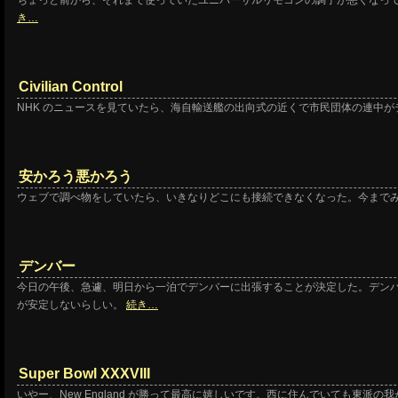
ちょっと前から、それまで使っていたユニバーサルリモコンの調子が悪くなって困
き…
Civilian Control
NHK のニュースを見ていたら、海自輸送艦の出向式の近くで市民団体の連中
安かろう悪かろう
ウェブで調べ物をしていたら、いきなりどこにも接続できなくなった。今まで
デンバー
今日の午後、急遽、明日から一泊でデンバーに出張することが決定した。デン
が安定しないらしい。
続き…
Super Bowl XXXVIII
いやー、New England が勝って最高に嬉しいです。西に住んでいても