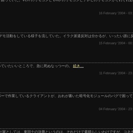
っていた。VCR のリモコンと DVD のリモコンとテレビのリモコンがそれぞれ
16 February '2004 - 03:
がデモ活動をしている様子を流していた。イラク派遣反対は分かるが、いったい誰に
15 February '2004 - 00:
みていたいいところで、急に死ぬなっつーの。
続き…
11 February '2004 - 23
バーで作業しているクライアントが、おれが書いた暗号化モジュールのバグで困って
04 February '2004 - 23:
東派の我が家としては、東同士の決勝というのは、それだけで素晴らしいわけですが、コ