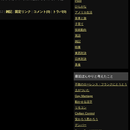
Pivot
ひらがな
12 |
雑記
|
固定リンク
|
コメント(0)
|
トラバ(0)
アメリカ生活
単車と旅
子育て
技術動向
英語
雑記
時事
東西対決
日米対決
美食
最近ぼんやりと考えたこと
不敗のローレンス・フランクにとうとう
土がついた
Gay Marriage
動かせる活字
リモコン
Civilian Control
安かろう悪かろう
デンバー