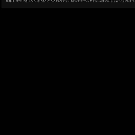
注意：
使用できるタグは <b> と <i> のみです。URLやメールアドレスはそのまま記述すれば