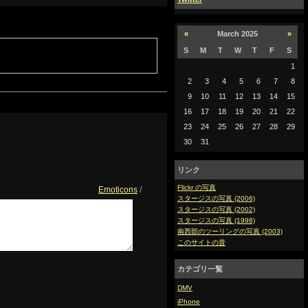
«
March 2025
»
S
M
T
W
T
F
S
1
2
3
4
5
6
7
8
9
10
11
12
13
14
15
16
17
18
19
20
21
22
23
24
25
26
27
28
29
30
31
リンク
Flickr の写真
Emoticons
/
スタージスの写真 (2006)
スタージスの写真 (2002)
スタージスの写真 (1998)
南西部のツーリングの写真 (2003)
このサイトの昔
カテゴリ一覧
DMV
iPhone