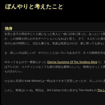
ぼんやりと考えたこと
独身
女房と息子が滞在中に１２歳になった客人と一緒に日本に帰った。あっという
が、この体験が何らかのモチベーションになればと思う。
さて、４人だった家
分のための時間だし、日記も書ける。気楽は気楽なのだが、家に帰っても誰も
ま、寂しいのは寂しいが、やりたいことはいろいろあるので、久々の独身生活
今やってるもので一番観たかった
Eternal Sunshine Of The Spotless Mind
だ。J
ばアレだが、コメディじゃなくても彼の演技は素晴らしいし、映画もけっこう
ちの方がいい。
ちなみに共演の Kate Winslet は一時は太りすぎて見苦しかったが、久し
しかし、映画はいいね。明日は、Jim Carrey の次に好きな Tom Hanks の
The L