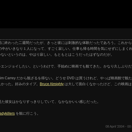
間に終わった二週間だったが、きっと彼には刺激的な体験だったであろう。これから
の中がいきなり１人になって、すごく寂しい。仕事も帰る時間を気にせずにしまく
いないというのは、やはり寂しい。もともとはこうだったはずなのだが。
をエンジョイしたい。というわけで、手始めに映画でも観てきた。かなり久しぶりだ
im Carrey だから観ざるを得ない。どうせ DVD は買うけれど、やっぱ映画館
良かった。好みのタイプ。
Bruce Almighty
は大して面白くなかったけど、この映画は
ぶりに見た彼女はかなりすっきりしていて、なかなかいい感じだった。
adykillers
を観に行こう。
08 April '2004 - 00