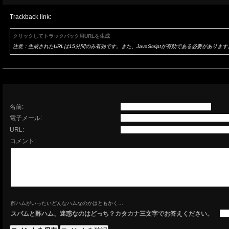
Trackback link:
クリックしてトラックバック用URLを生成
注意：生成されたURLは15分間のみ有効です。また、JavaScriptが有効である必要があります
名前:
電子メール:
URL:
コメント:
酢ハムがいったいどんなハムなのかはともかく…
スパムと酢ハム、迷惑なのはどっち？カタカナ三文字でお答えください。