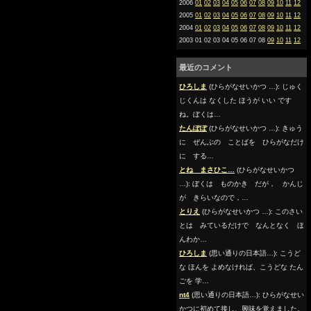
2006
01
02
03
04
05
06
07
08
09
10
11
12
2005
01
02
03
04
05
06
07
08
09
10
11
12
2004
01
02
03
04
05
06
07
08
09
10
11
12
2003 01 02 03 04 05 06 07 08
09
10
11
12
最近のコメント
ひろしま
(ひらがなせいかつ …): じゅく
じくんは なくした ほうが いい です
ね。ぼくは…
たんぽぽ
(ひらがなせいかつ …): きゅう
に ぜんぶの ことばを ひらがなだけ
に する…
とね まさひこ…
(ひらがなせいかつ
…): ぼくは ものかき だが， かんじ
が きらいなので，…
とりえ
(ひらがなせいかつ …): このさい
とは みているだけで なんとなく ほ
んわか…
ひろしま
(思い通りの日本語…): こうど
な ほんを よめなければ、こうどな たん
ごを 学…
nt4
(思い通りの日本語…): ひらがなせい
かつに初めて接し、興味を覚えました。