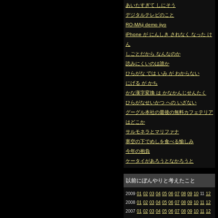
あいたすぎて しにそう
デジタルテレビのこと
RO-MAji demo iiyo
iPhone が にんしき されなく なった け
ん
しごとだから なんなのか
読みにくいのは誰か
ひらがな では いみ が わからない
にげる が かち
かな漢字変換 は かなかんじせんたく
ひらがなせいかつ への いざない
グーグル本社の最後の無料カフェテリア
はどこか
サルモネラとマリファナ
寒空の下でめしを食べる愉しみ
今年の抱負
ケータイがあろうとなかろうと
以前にぼんやりと考えたこと
2009
01
02
03
04
05
06
07
08
09
10
11
12
2008
01
02
03
04
05
06
07
08
09
10
11
12
2007
01
02
03
04
05
06
07
08
09
10
11
12