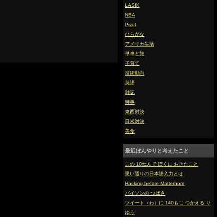
LASIK
NBA
Pivot
ひらがな
アメリカ生活
単車と旅
子育て
技術動向
英語
雑記
時事
東西対決
日米対決
美食
最近ぼんやりと考えたこと
この 10ねんで ぼくに おきたこと
思い通りの日本語入力とは
Hacking before Matterhorn
バイソンの つばさ
ツイート（わ）に 140もじ つかえる り
ゆう