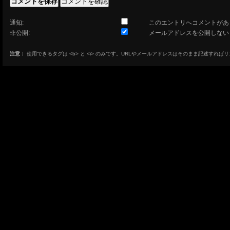
通知:
このエントリへコメントがあ
非公開:
メールアドレスを公開しない
注意：
使用できるタグは <b> と <i> のみです。URLやメールアドレスはそのまま記述すれば