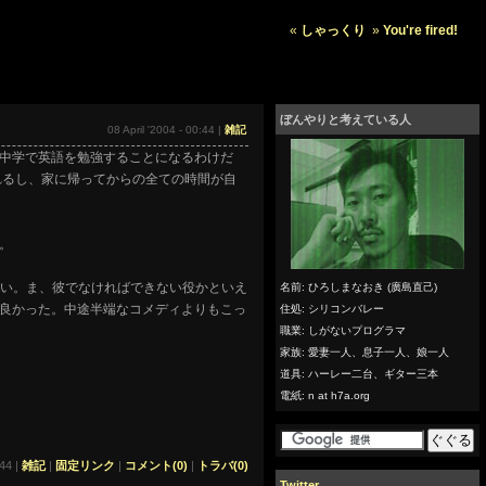
«
しゃっくり
»
You're fired!
ぼんやりと考えている人
08 April '2004 - 00:44 |
雑記
中学で英語を勉強することになるわけだ
れるし、家に帰ってからの全ての時間が自
。
で観たい。ま、彼でなければできない役かといえ
名前: ひろしまなおき (廣島直己)
良かった。中途半端なコメディよりもこっ
住処: シリコンバレー
職業: しがないプログラマ
家族: 愛妻一人、息子一人、娘一人
道具: ハーレー二台、ギター三本
電紙: n at h7a.org
:44 |
雑記
|
固定リンク
|
コメント(0)
|
トラバ(0)
Twitter