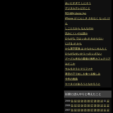
あいたすぎて しにそう
デジタルテレビのこと
RO-MAji demo iiyo
iPhone が にんしき されなく なった け
ん
しごとだから なんなのか
読みにくいのは誰か
ひらがな では いみ が わからない
にげる が かち
かな漢字変換 は かなかんじせんたく
ひらがなせいかつ への いざない
グーグル本社の最後の無料カフェテリア
はどこか
サルモネラとマリファナ
寒空の下でめしを食べる愉しみ
今年の抱負
ケータイがあろうとなかろうと
以前にぼんやりと考えたこと
2009
01
02
03
04
05
06
07
08
09
10
11
12
2008
01
02
03
04
05
06
07
08
09
10
11
12
2007
01
02
03
04
05
06
07
08
09
10
11
12