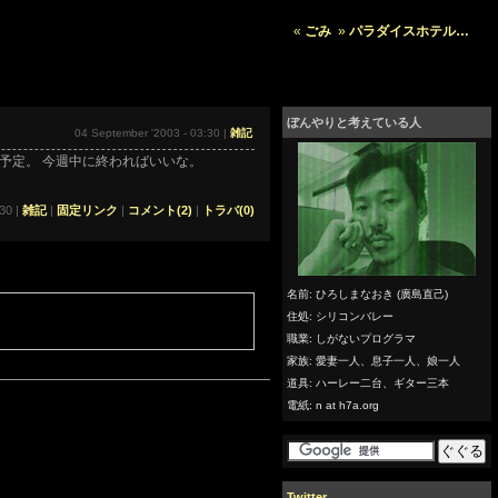
«
ごみ
»
パラダイスホテル…
ぼんやりと考えている人
04 September '2003 - 03:30 |
雑記
く予定。
今週中に終わればいいな。
30 |
雑記
|
固定リンク
|
コメント(2)
|
トラバ(0)
名前: ひろしまなおき (廣島直己)
住処: シリコンバレー
職業: しがないプログラマ
家族: 愛妻一人、息子一人、娘一人
道具: ハーレー二台、ギター三本
電紙: n at h7a.org
Twitter