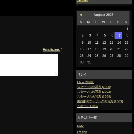
«
August 2026
S
M
T
W
T
F
S
1
2
3
4
5
6
8
7
9
10
11
12
13
14
15
16
17
18
19
20
21
22
Emoticons
/
23
24
25
26
27
28
29
30
31
リンク
Flickr の写真
スタージスの写真 (2006)
スタージスの写真 (2002)
スタージスの写真 (1998)
南西部のツーリングの写真 (2003)
このサイトの昔
カテゴリ一覧
DMV
iPhone