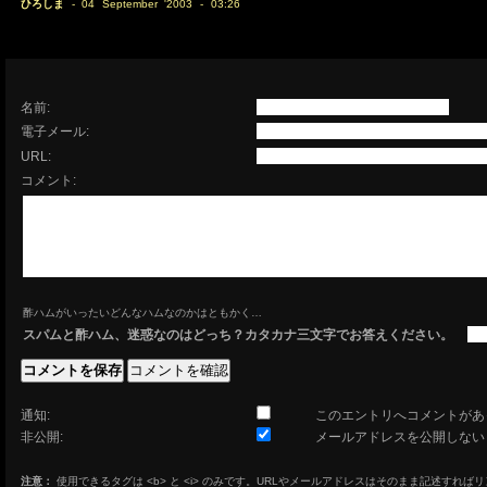
ひろしま
- 04 September '2003 - 03:26
名前:
電子メール:
URL:
コメント:
酢ハムがいったいどんなハムなのかはともかく…
スパムと酢ハム、迷惑なのはどっち？カタカナ三文字でお答えください。
通知:
このエントリへコメントがあ
非公開:
メールアドレスを公開しない
注意：
使用できるタグは <b> と <i> のみです。URLやメールアドレスはそのまま記述すれば