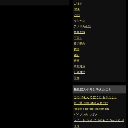
LASIK
NBA
Pivot
ひらがな
アメリカ生活
単車と旅
子育て
技術動向
英語
雑記
時事
東西対決
日米対決
美食
最近ぼんやりと考えたこと
この 10ねんで ぼくに おきたこと
思い通りの日本語入力とは
Hacking before Matterhorn
バイソンの つばさ
ツイート（わ）に 140もじ つかえる り
ゆう