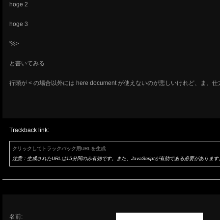
hoge 2
hoge 3
'%>
と書いてみる
行頭が < の場合以外には here document が使えないのが悲しいけれ
Trackback link:
クリックしてトラックバック用URLを生成
注意：生成されたURLは15分間のみ有効です。また、JavaScriptが有効である必要があります
名前: