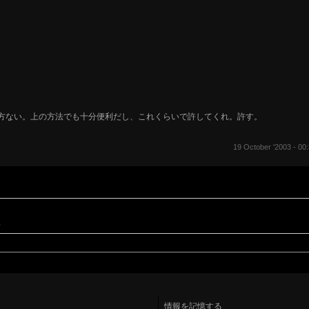
ど、ま、仕方ない。上の方法でも十分便利だし、これくらいで許してくれ。許す。
19 October '2003 - 00:
。
情報を記憶する