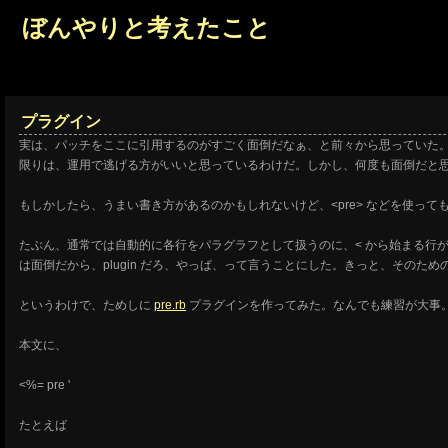
ぼんやりと考えたこと
プラグイン
実は、パッチをここに引用するのがすごく面倒だなぁ、と前々から思っていた
限りは、運用で逃げる方がいいと思っているわけだ。しかし、何度も面倒だと
もしかしたら、うまい書き方があるのかもしれないけど、<pre> などを使っ
たぶん、通常では自動的に各行をパラグラフとして扱うのに、< から始まる行
は面倒だから、plugin だろ、やっぱ、って言うことにした。きっと、そのための仕
というわけで、ためしに
pre.rb
プラグインを作ってみた。なんでも練習が大事
本文に、
<%= pre '
たとえば