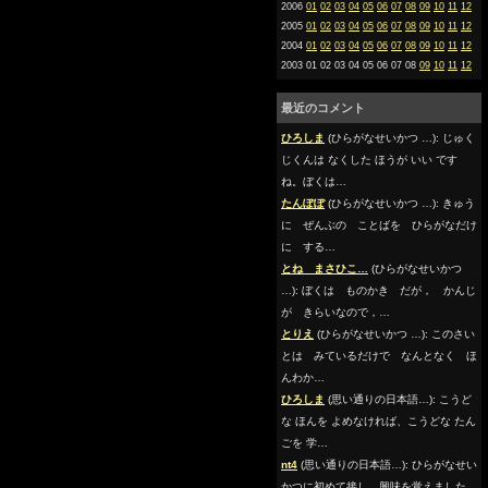
2006
01
02
03
04
05
06
07
08
09
10
11
12
2005
01
02
03
04
05
06
07
08
09
10
11
12
2004
01
02
03
04
05
06
07
08
09
10
11
12
2003 01 02 03 04 05 06 07 08
09
10
11
12
最近のコメント
ひろしま
(ひらがなせいかつ …): じゅく
じくんは なくした ほうが いい です
ね。ぼくは…
たんぽぽ
(ひらがなせいかつ …): きゅう
に ぜんぶの ことばを ひらがなだけ
に する…
とね まさひこ…
(ひらがなせいかつ
…): ぼくは ものかき だが， かんじ
が きらいなので，…
とりえ
(ひらがなせいかつ …): このさい
とは みているだけで なんとなく ほ
んわか…
ひろしま
(思い通りの日本語…): こうど
な ほんを よめなければ、こうどな たん
ごを 学…
nt4
(思い通りの日本語…): ひらがなせい
かつに初めて接し、興味を覚えました。