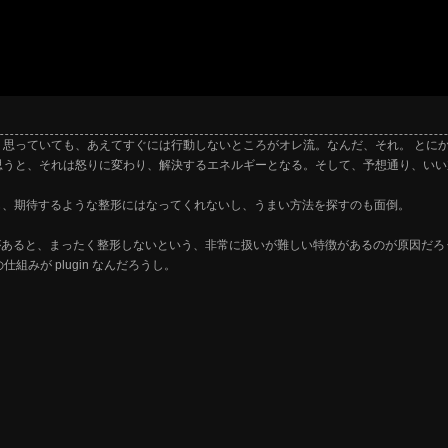
。思っていても、あえてすぐには行動しないところがオレ流。なんだ、それ。
とに
思うと、それは怒りに変わり、解決するエネルギーとなる。そして、予想通り、いい
ても、期待するような整形にはなってくれないし、うまい方法を探すのも面倒。
があると、まったく整形しないという、非常に扱いが難しい特徴があるのが原因だろ
組みが plugin なんだろうし。
。