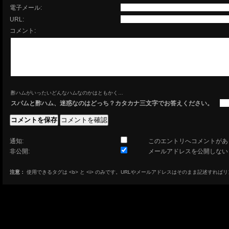
電子メール:
URL:
コメント:
酢ハムがいったいどんなハムなのかはともかく…
スパムと酢ハム、迷惑なのはどっち？カタカナ三文字でお答えください。
通知:
このエントリへコメントがあ
非公開:
メールアドレスを公開しない
注意：
使用できるタグは <b> と <i> のみです。URLやメールアドレスはそのまま記述すれば