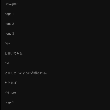
<%= pre ’
hoge 1
hoge 2
hoge 3
’%>
と書いてみる。
'%>
と書くと下のように表示される。
たとえば
<%= pre '
hoge 1