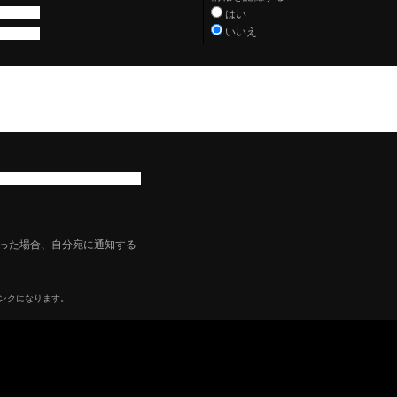
はい
いいえ
った場合、自分宛に通知する
リンクになります。