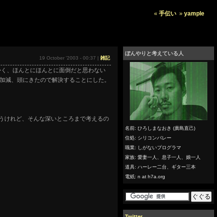
«
手伝い
»
yample
ぼんやりと考えている人
19 October '2003 - 00:37 |
雑記
かく、ほんとにほんとに面倒だと思わない
加減、頭にきたので解決することにした。
うけれど、そんな深いところまで考えるの
名前: ひろしまなおき (廣島直己)
住処: シリコンバレー
職業: しがないプログラマ
家族: 愛妻一人、息子一人、娘一人
道具: ハーレー二台、ギター三本
電紙: n at h7a.org
Twitter