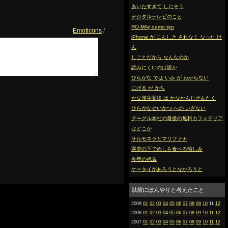
あいたすぎて しにそう
デジタルテレビのこと
RO-MAji demo iiyo
Emoticons
/
iPhone が にんしき されなく なった け
ん
しごとだから なんなのか
読みにくいのは誰か
ひらがな では いみ が わからない
にげる が かち
かな漢字変換 は かなかんじせんたく
ひらがなせいかつ への いざない
グーグル本社の最後の無料カフェテリア
はどこか
サルモネラとマリファナ
寒空の下でめしを食べる愉しみ
今年の抱負
ケータイがあろうとなかろうと
以前にぼんやりと考えたこと
2009
01
02
03
04
05
06
07
08
09
10
11
12
2008
01
02
03
04
05
06
07
08
09
10
11
12
2007
01
02
03
04
05
06
07
08
09
10
11
12