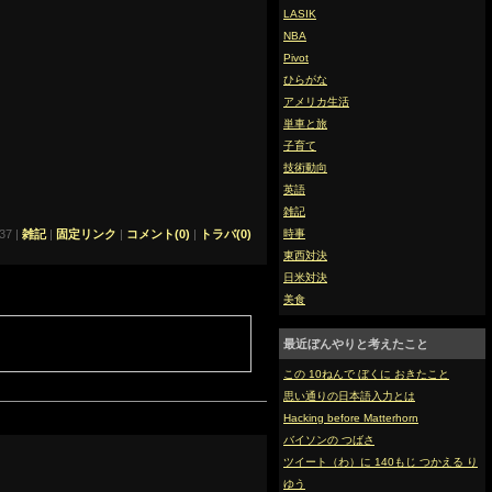
LASIK
NBA
Pivot
ひらがな
アメリカ生活
単車と旅
子育て
技術動向
英語
雑記
37 |
雑記
|
固定リンク
|
コメント(0)
|
トラバ(0)
時事
東西対決
日米対決
美食
最近ぼんやりと考えたこと
この 10ねんで ぼくに おきたこと
思い通りの日本語入力とは
Hacking before Matterhorn
バイソンの つばさ
ツイート（わ）に 140もじ つかえる り
ゆう