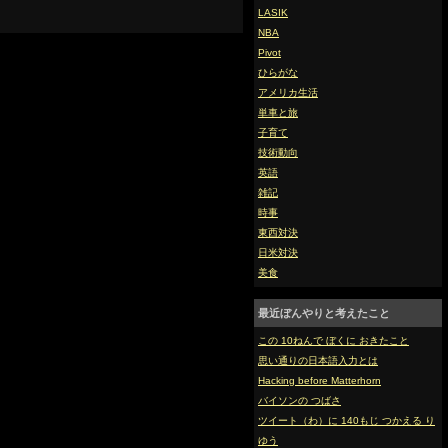
LASIK
NBA
Pivot
ひらがな
アメリカ生活
単車と旅
子育て
技術動向
英語
雑記
時事
東西対決
日米対決
美食
最近ぼんやりと考えたこと
この 10ねんで ぼくに おきたこと
思い通りの日本語入力とは
Hacking before Matterhorn
バイソンの つばさ
ツイート（わ）に 140もじ つかえる り
ゆう