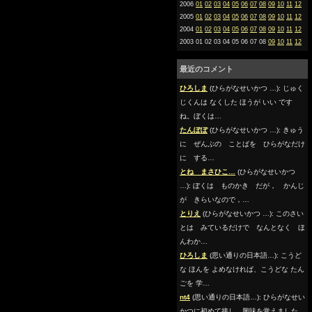
2006
01
02
03
04
05
06
07
08
09
10
11
12
2005
01
02
03
04
05
06
07
08
09
10
11
12
2004
01
02
03
04
05
06
07
08
09
10
11
12
2003 01 02 03 04 05 06 07 08
09
10
11
12
最近のコメント
ひろしま
(ひらがなせいかつ …): じゅく
じくんは なくした ほうが いい です
ね。ぼくは…
たんぽぽ
(ひらがなせいかつ …): きゅう
に ぜんぶの ことばを ひらがなだけ
に する…
とね まさひこ…
(ひらがなせいかつ
…): ぼくは ものかき だが， かんじ
が きらいなので，…
とりえ
(ひらがなせいかつ …): このさい
とは みているだけで なんとなく ほ
んわか…
ひろしま
(思い通りの日本語…): こうど
な ほんを よめなければ、こうどな たん
ごを 学…
nt4
(思い通りの日本語…): ひらがなせい
かつに初めて接し、興味を覚えました。