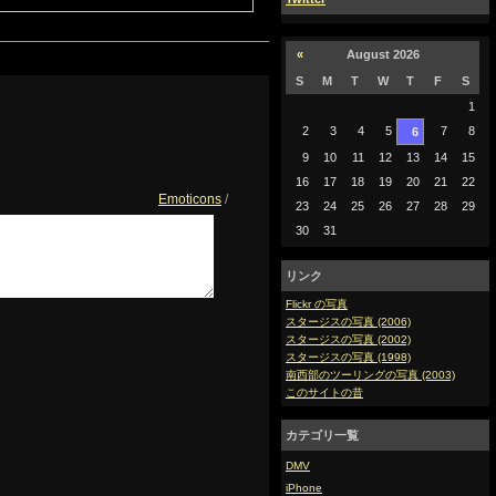
«
August 2026
S
M
T
W
T
F
S
1
2
3
4
5
7
8
6
9
10
11
12
13
14
15
16
17
18
19
20
21
22
Emoticons
/
23
24
25
26
27
28
29
30
31
リンク
Flickr の写真
スタージスの写真 (2006)
スタージスの写真 (2002)
スタージスの写真 (1998)
南西部のツーリングの写真 (2003)
このサイトの昔
カテゴリ一覧
DMV
iPhone