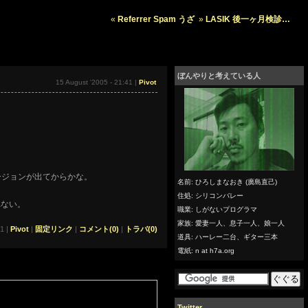
«
Referrer Spam うざ
»
LASIK 後一ヶ月検診…
ぼんやりと考えている人
15 August '2005 - 21:41 |
Pivot
ージョンが出てからかな。
名前: ひろしまなおき (廣島直己)
住処: シリコンバレー
れない。
職業: しがないプログラマ
家族: 愛妻一人、息子一人、娘一人
41 |
Pivot
|
固定リンク
|
コメント(0)
|
トラバ(0)
道具: ハーレー二台、ギター三本
電紙: n at h7a.org
Twitter