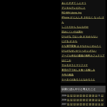
あいたすぎて しにそう
デジタルテレビのこと
RO-MAji demo iiyo
iPhone が にんしき されなく なった け
ん
しごとだから なんなのか
読みにくいのは誰か
ひらがな では いみ が わからない
にげる が かち
かな漢字変換 は かなかんじせんたく
ひらがなせいかつ への いざない
グーグル本社の最後の無料カフェテリア
はどこか
サルモネラとマリファナ
寒空の下でめしを食べる愉しみ
今年の抱負
ケータイがあろうとなかろうと
以前にぼんやりと考えたこと
2009
01
02
03
04
05
06
07
08
09
10
11
12
2008
01
02
03
04
05
06
07
08
09
10
11
12
2007
01
02
03
04
05
06
07
08
09
10
11
12