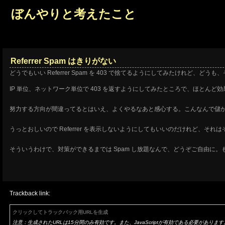
ぼんやりと考えたこと
Referrer Spam はきりがない
どうでもいい Referrer Spam を 403 で捨てるようにしてみたけれど、ど
IP 単位、ネットワーク単位で 403 を返すようにしてみたところで、ほとんど効
努力する方向が間違ってるとはいえ、よくやるなあと感心する。こんなんで儲
うっとおしいので Referrer を表示しないようにしてもいいのだけれど、
そういうわけで、対策ができるまでは Spam し放題なんで、どうぞご自由に
Trackback link:
クリックしてトラックバック用URLを生成
注意：生成されたURLは15分間のみ有効です。また、JavaScriptが有効である必要があります