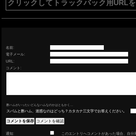
クリックしてトラックバック用URL
注意：生成されたURLは15分間のみ有効で
有効である必要があります。
名前:
電子メール:
URL:
コメント:
酢ハムがいったいどんなハムなのかはともかく…
スパムと酢ハム、迷惑なのはどっち？カタカナ三文字でお答えください。
通知:
このエントリへコメントがあった場合、自分