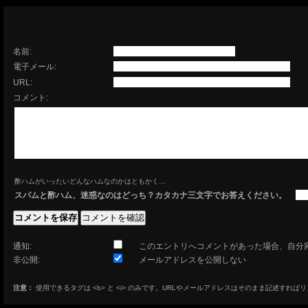
名前:
電子メール:
URL:
コメント:
酢ハムがいったいどんなハムなのかはともかく…
スパムと酢ハム、迷惑なのはどっち？カタカナ三文字でお答えください。
通知:
このエントリへコメントがあった場合、自分
非公開:
メールアドレスを公開しない
注意：
使用できるタグは <b> と <i> のみです。URLやメールアドレスはそのまま記述すれば