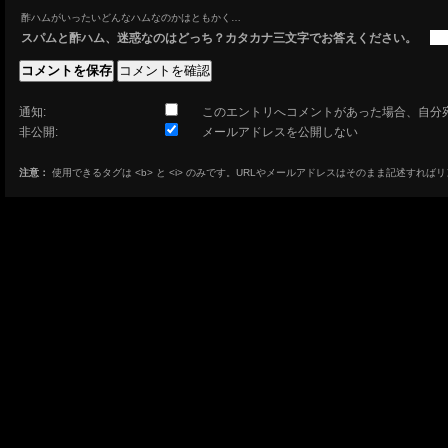
酢ハムがいったいどんなハムなのかはともかく…
スパムと酢ハム、迷惑なのはどっち？カタカナ三文字でお答えください。
通知:
このエントリへコメントがあった場合、自分
非公開:
メールアドレスを公開しない
注意：
使用できるタグは <b> と <i> のみです。URLやメールアドレスはそのまま記述すれば