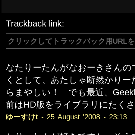
Trackback link:
クリックしてトラックバック用URL
注意：生成されたURLは15分間のみ有効で
有効である必要があります。
なたりーたんがなおーきさんの
くとして、あたしゃ断然かりー
らまやしい！ でも最近、Geekb
前はHD版をライブラリにたく
ゆーすけt
- 25 August '2008 - 23:13