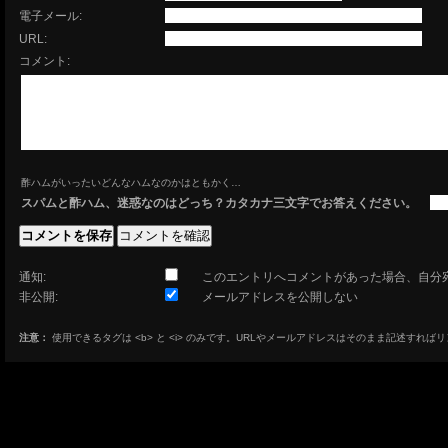
電子メール:
URL:
コメント:
酢ハムがいったいどんなハムなのかはともかく…
スパムと酢ハム、迷惑なのはどっち？カタカナ三文字でお答えください。
通知:
このエントリへコメントがあった場合、自分
非公開:
メールアドレスを公開しない
注意：
使用できるタグは <b> と <i> のみです。URLやメールアドレスはそのまま記述すれば