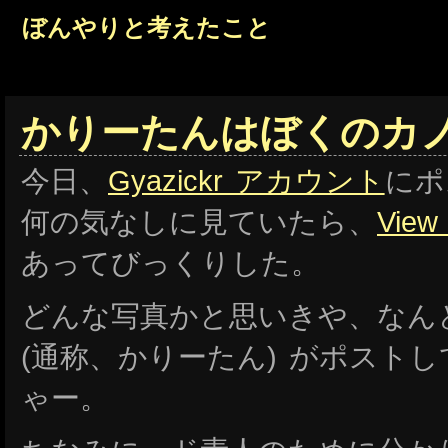
ぼんやりと考えたこと
かりーたんはぼくのカ
今日、
Gyazickr アカウント
にポ
何の気なしに見ていたら、
Vie
あってびっくりした。
どんな写真かと思いきや、なん
(通称、かりーたん) がポスト
ゃー。