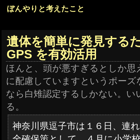
ぼんやりと考えたこと
遺体を簡単に発見する
GPS を有効活用
ほんと、頭が悪すぎるとしか思
に配慮していますというポーズ
なら白雉認定するしかない。い
る。
神奈川県逗子市は１６日、連
全確保策として、４月に小学