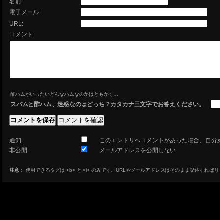
名前:
電子メール:
URL:
コメント:
酢ハムがいったいどんなハムなのかはともかく…
スパムと酢ハム、迷惑なのはどっち？カタカナ三文字でお答えください。
通知:
このエントリへコメントがあった場合、自分
非公開:
メールアドレスを公開しない
注意：
使用できるタグは <b> と <i> のみです。URLやメールアドレスはそのまま記述すれば