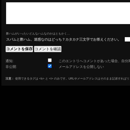
酢ハムがいったいどんなハムなのかはともかく…
スパムと酢ハム、迷惑なのはどっち？カタカナ三文字でお答えください。
通知:
このエントリへコメントがあった場合、自分
非公開:
メールアドレスを公開しない
注意：
使用できるタグは <b> と <i> のみです。URLやメールアドレスはそのまま記述すれば