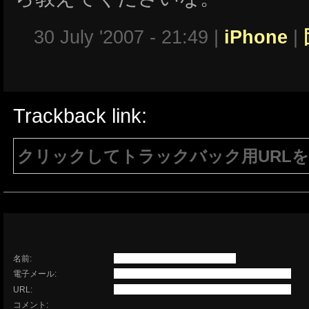
30 July '2007 - 21:49 |
iPhone
|
Trackback link:
クリックしてトラックバック用URL
注意：生成されたURLは15分間のみ有効で
有効である必要があります。
名前:
電子メール:
URL:
コメント: