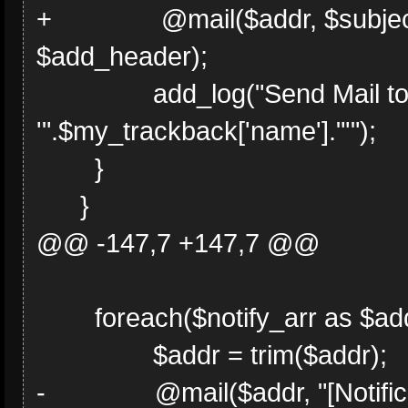
+ @mail($addr, $subject,
$add_header);
add_log("Send Mail to $
'".$my_trackback['name']."'");
}
}
@@ -147,7 +147,7 @@
foreach($notify_arr as $addr
$addr = trim($addr);
- @mail($addr, "[Notificatio