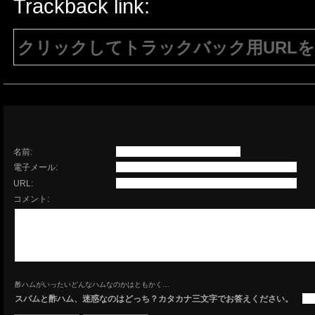
Trackback link:
クリックしてトラックバック用URL
注意：生成されたURLは15分間のみ有効で
有効である必要があります。
名前:
電子メール:
URL:
コメント:
酢ハムがいったいどんなハムなのかはともかく…
スパムと酢ハム、迷惑なのはどっち？カタカナ三文字でお答えください。