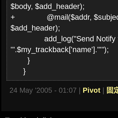
$body, $add_header);
+ @mail($addr, $subject,
$add_header);
add_log("Send Notify to
'".$my_trackback['name']."'");
}
}
24 May '2005 - 01:07 |
Pivot
|
固