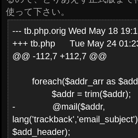
使って下さい。
--- tb.php.orig Wed May 18 19:
+++ tb.php Tue May 24 01:2
@@ -112,7 +112,7 @@
foreach($addr_arr as $addr
$addr = trim($addr);
- @mail($addr,
lang('trackback','email_subject').
$add_header);